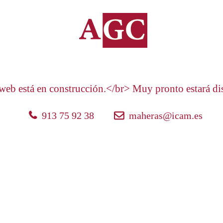
web está en construcción.</br> Muy pronto estará di
913 75 92 38
maheras@icam.es